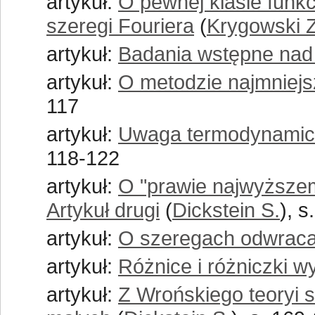
artykuł:
O pewnej klasie funkc
szeregi Fouriera
(
Krygowski Z
artykuł:
Badania wstępne nad
artykuł:
O metodzie najmniej
117
artykuł:
Uwaga termodynamicz
118-122
artykuł:
O "prawie najwyższe
Artykuł drugi
(
Dickstein S.
), 
artykuł:
O szeregach odwraca
artykuł:
Różnice i różniczki w
artykuł:
Z Wrońskiego teoryi 