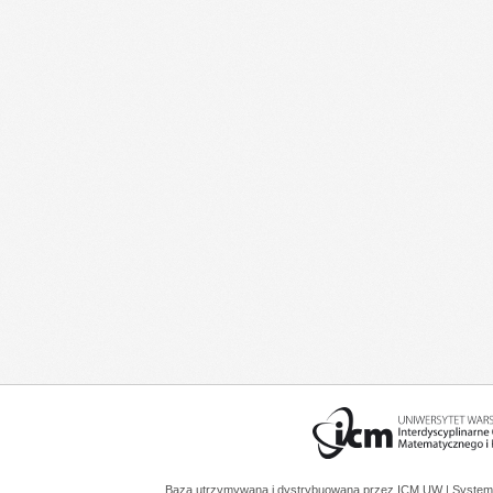
Baza utrzymywana i dystrybuowana przez
ICM UW
| System