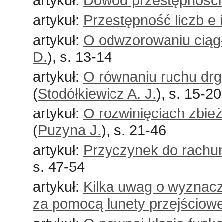
artykuł:
Dowód przestępności 
artykuł:
Przestępność liczb e 
artykuł:
O odwzorowaniu ciągł
D.
), s. 13-14
artykuł:
O równaniu ruchu drg
(
Stodółkiewicz A. J.
), s. 15-20
artykuł:
O rozwinięciach zbie
(
Puzyna J.
), s. 21-46
artykuł:
Przyczynek do rachu
s. 47-54
artykuł:
Kilka uwag o wyznacz
za pomocą lunety przejściowe