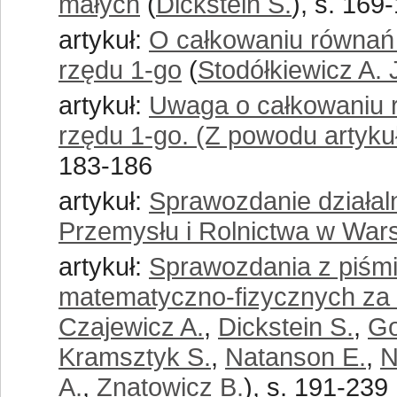
małych
(
Dickstein S.
), s. 169
artykuł:
O całkowaniu równań
rzędu 1-go
(
Stodółkiewicz A. 
artykuł:
Uwaga o całkowaniu 
rzędu 1-go. (Z powodu artykuł
183-186
artykuł:
Sprawozdanie działa
Przemysłu i Rolnictwa w War
artykuł:
Sprawozdania z piśmi
matematyczno-fizycznych za 
Czajewicz A.
,
Dickstein S.
,
Go
Kramsztyk S.
,
Natanson E.
,
N
A.
,
Znatowicz B.
), s. 191-239