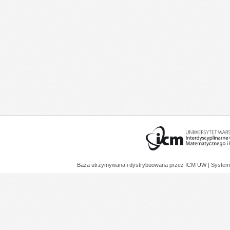
Baza utrzymywana i dystrybuowana przez
ICM UW
| System