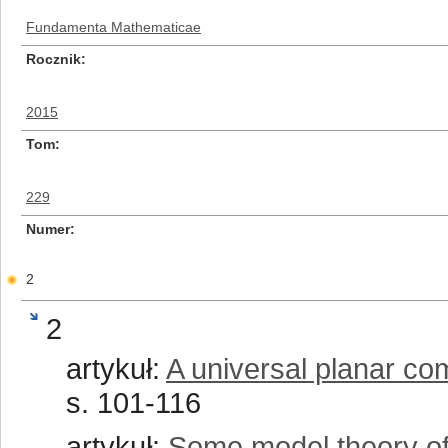
Fundamenta Mathematicae
Rocznik
2015
Tom
229
Numer
2
2
artykuł:
A universal planar co
s. 101-116
artykuł:
Some model theory of