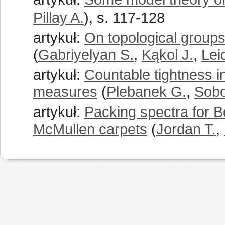
Pillay A.
), s. 117-128
artykuł:
On topological groups
(
Gabriyelyan S.
,
Kąkol J.
,
Lei
artykuł:
Countable tightness in
measures
(
Plebanek G.
,
Sobo
artykuł:
Packing spectra for B
McMullen carpets
(
Jordan T.
,