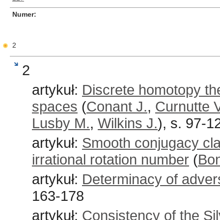
Numer
2
2
artykuł:
Discrete homotopy theo
spaces
(
Conant J.
,
Curnutte V
Lusby M.
,
Wilkins J.
), s. 97-1
artykuł:
Smooth conjugacy clas
irrational rotation number
(
Bon
artykuł:
Determinacy of adve
163-178
artykuł:
Consistency of the Si