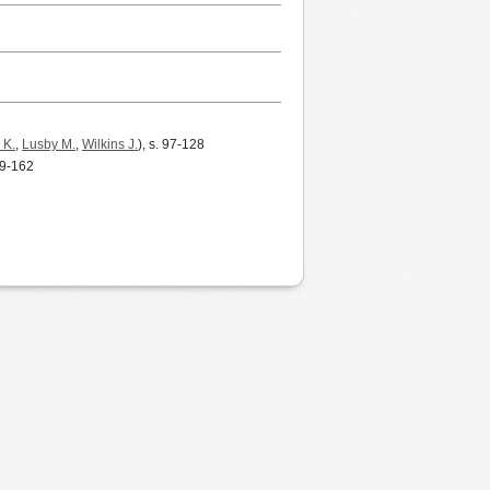
 K.
,
Lusby M.
,
Wilkins J.
), s. 97-128
29-162