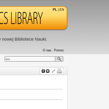
PL
|
EN
nowej Bibliotece Nauki.
O nas
Pomoc
test