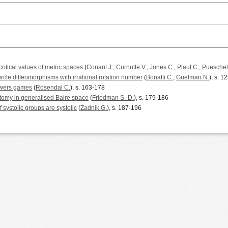
ritical values of metric spaces
(
Conant J.
,
Curnutte V.
,
Jones C.
,
Plaut C.
,
Pueschel
rcle diffeomorphisms with irrational rotation number
(
Bonatti C.
,
Guelman N.
), s. 1
owers games
(
Rosendal C.
), s. 163-178
otomy in generalised Baire space
(
Friedman S.-D.
), s. 179-186
 systolic groups are systolic
(
Zadnik G.
), s. 187-196