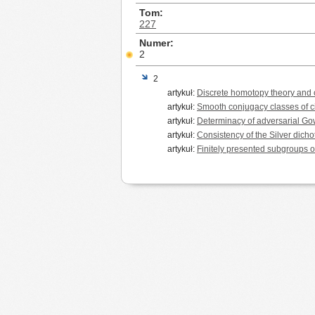
Tom
227
Numer
2
2
artykuł:
Discrete homotopy theory and c
artykuł:
Smooth conjugacy classes of ci
artykuł:
Determinacy of adversarial G
artykuł:
Consistency of the Silver dich
artykuł:
Finitely presented subgroups of