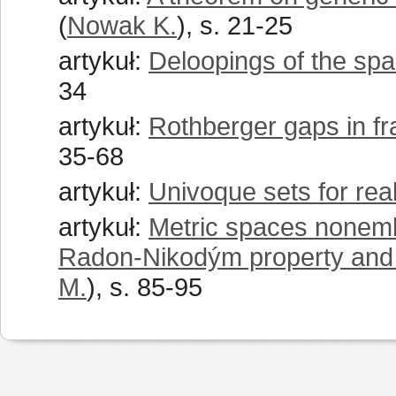
(
Nowak K.
), s. 21-25
artykuł:
Deloopings of the sp
34
artykuł:
Rothberger gaps in f
35-68
artykuł:
Univoque sets for re
artykuł:
Metric spaces nonemb
Radon-Nikodým property and t
M.
), s. 85-95