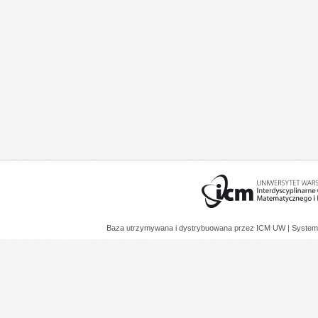
Baza utrzymywana i dystrybuowana przez
ICM UW
| System