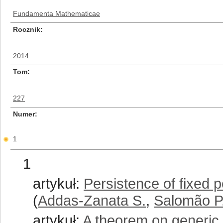
Fundamenta Mathematicae
Rocznik
2014
Tom
227
Numer
1
1
artykuł:
Persistence of fixed p
(
Addas-Zanata S.
,
Salomão P
artykuł:
A theorem on generic i