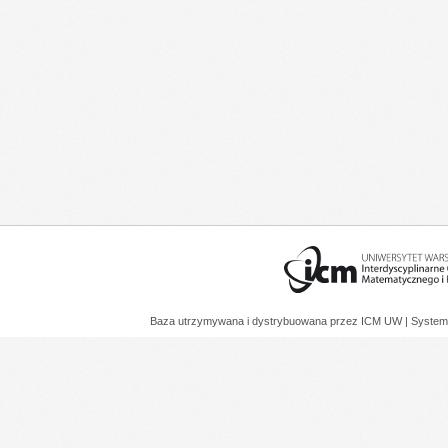
Baza utrzymywana i dystrybuowana przez
ICM UW
| System