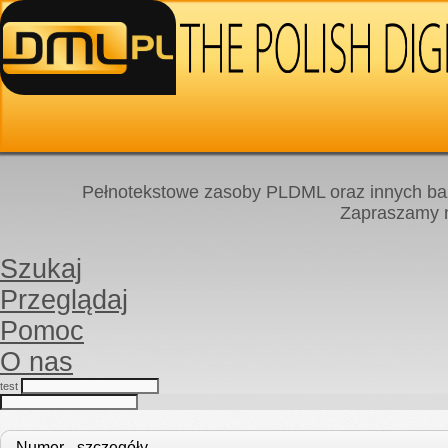
Pełnotekstowe zasoby PLDML oraz innych baz
Zapraszamy
Szukaj
Przeglądaj
Pomoc
O nas
test
Numer - szczegóły