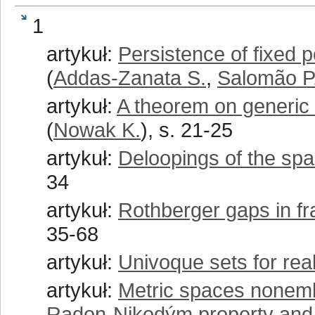
1
artykuł:
Persistence of fixed p
(
Addas-Zanata S.
,
Salomão P
artykuł:
A theorem on generic i
(
Nowak K.
), s. 21-25
artykuł:
Deloopings of the sp
34
artykuł:
Rothberger gaps in f
35-68
artykuł:
Univoque sets for re
artykuł:
Metric spaces nonemb
Radon-Nikodým property and t