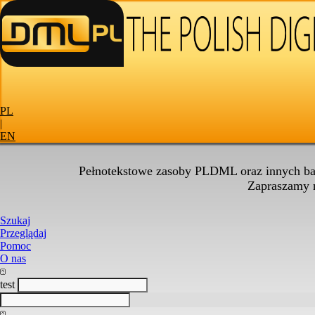
PL
|
EN
Pełnotekstowe zasoby PLDML oraz innych baz
Zapraszamy
Szukaj
Przeglądaj
Pomoc
O nas
test