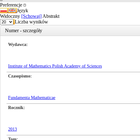
Preferencje
Język
Widoczny
[Schowaj]
Abstrakt
Liczba wyników
Numer - szczegóły
Wydawca
Institute of Mathematics Polish Academy of Sciences
Czasopismo
Fundamenta Mathematicae
Rocznik
2013
Tom