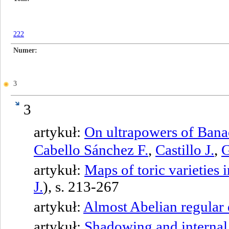
222
Numer
3
3
artykuł:
On ultrapowers of Ban
Cabello Sánchez F.
,
Castillo J.
,
G
artykuł:
Maps of toric varieties 
J.
), s. 213-267
artykuł:
Almost Abelian regular 
artykuł:
Shadowing and internal 