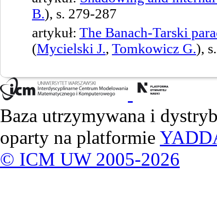
B.
), s. 279-287
artykuł:
The Banach-Tarski parad
(
Mycielski J.
,
Tomkowicz G.
), 
Baza utrzymywana i dystry
oparty na platformie
YADD
© ICM UW 2005-2026