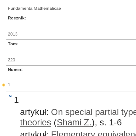
Fundamenta Mathematicae
Rocznik
2013
Tom
220
Numer
1
1
artykuł:
On special partial ty
theories
(
Shami Z.
), s. 1-6
artykuł:
Elementary equivalence