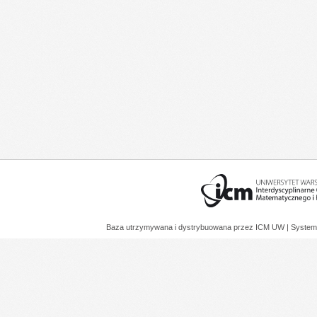
Baza utrzymywana i dystrybuowana przez
ICM UW
| System