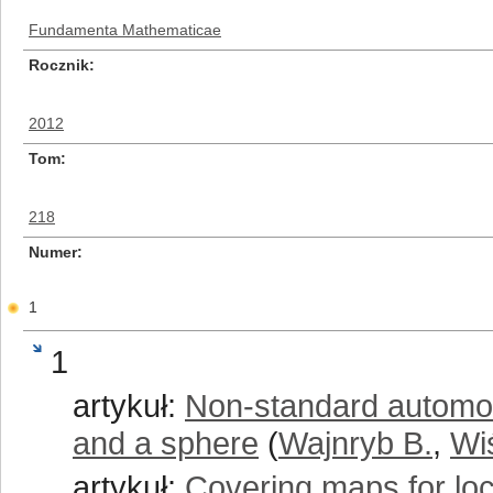
Fundamenta Mathematicae
Rocznik
2012
Tom
218
Numer
1
1
artykuł:
Non-standard automor
and a sphere
(
Wajnryb B.
,
Wi
artykuł:
Covering maps for lo