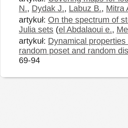
N.
,
Dydak J.
,
Labuz B.
,
Mitra 
artykuł:
On the spectrum of sto
Julia sets
(
el Abdalaoui e.
,
Me
artykuł:
Dynamical properties 
random poset and random distr
69-94