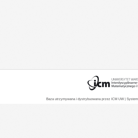
Baza utrzymywana i dystrybuowana przez
ICM UW
| System