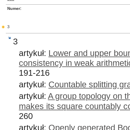
Numer
3
3
artykuł:
Lower and upper bound
consistency in weak arithmeti
191-216
artykuł:
Countable splitting g
artykuł:
A group topology on the
makes its square countably 
260
artykuł:
Openly generated Boo