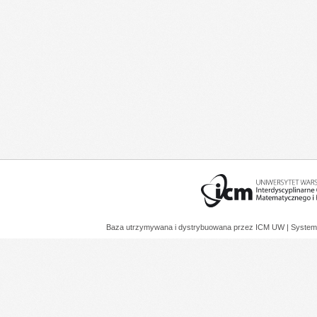
Baza utrzymywana i dystrybuowana przez
ICM UW
| System