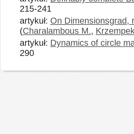
215-241
artykuł:
On Dimensionsgrad, r
(
Charalambous M.
,
Krzempek
artykuł:
Dynamics of circle ma
290