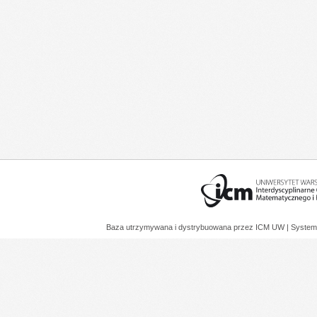
Baza utrzymywana i dystrybuowana przez
ICM UW
| System