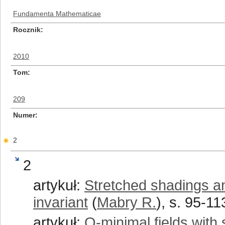
Fundamenta Mathematicae
Rocznik
2010
Tom
209
Numer
2
2
artykuł:
Stretched shadings a
invariant
(
Mabry R.
), s. 95-11
artykuł:
O-minimal fields with