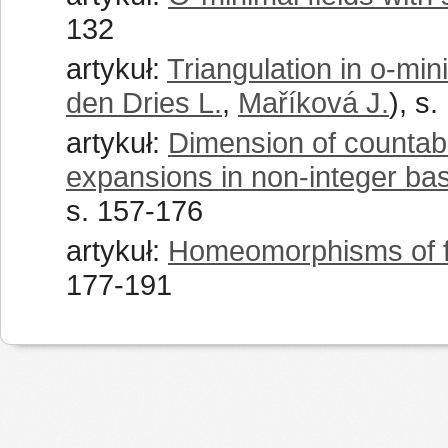
132
artykuł:
Triangulation in o-min
den Dries L.
,
Maříková J.
), s
artykuł:
Dimension of countabl
expansions in non-integer ba
s. 157-176
artykuł:
Homeomorphisms of f
177-191