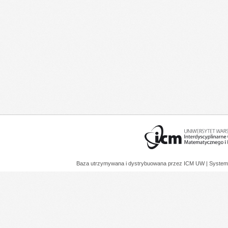
Baza utrzymywana i dystrybuowana przez
ICM UW
| System