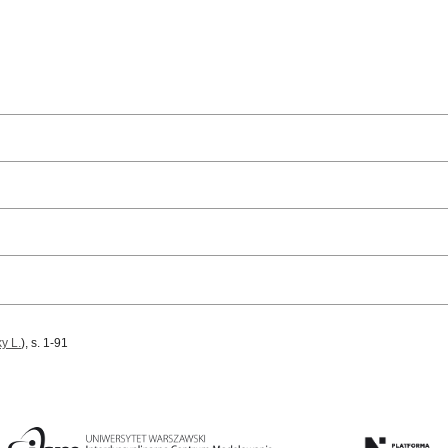
y L.
), s. 1-91