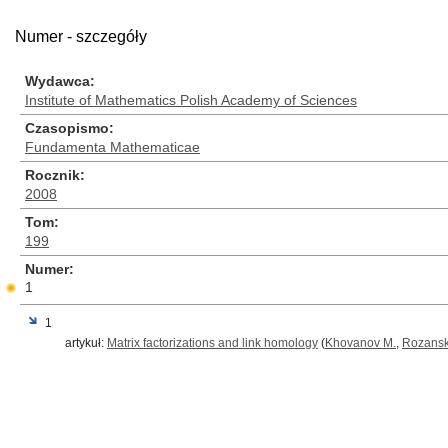
Numer - szczegóły
Wydawca
Institute of Mathematics Polish Academy of Sciences
Czasopismo
Fundamenta Mathematicae
Rocznik
2008
Tom
199
Numer
1
1
artykuł:
Matrix factorizations and link homology
(
Khovanov M.
,
Rozansk