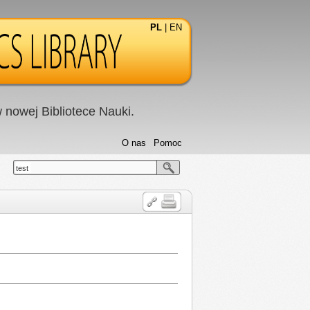
PL
|
EN
nowej Bibliotece Nauki.
O nas
Pomoc
test