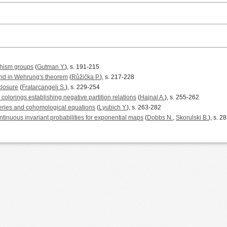
hism groups
(
Gutman Y.
), s. 191-215
und in Wehrung's theorem
(
Růžička P.
), s. 217-228
 closure
(
Fratarcangeli S.
), s. 229-254
lorings establishing negative partition relations
(
Hajnal A.
), s. 255-262
series and cohomological equations
(
Lyubich Y.
), s. 263-282
ntinuous invariant probabilities for exponential maps
(
Dobbs N.
,
Skorulski B.
), s. 2