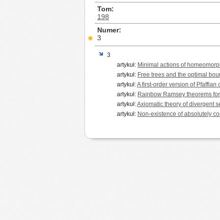
Tom
198
Numer
3
3
artykuł:
Minimal actions of homeomorp
artykuł:
Free trees and the optimal bo
artykuł:
A first-order version of Pfaffian
artykuł:
Rainbow Ramsey theorems for co
artykuł:
Axiomatic theory of divergent 
artykuł:
Non-existence of absolutely co