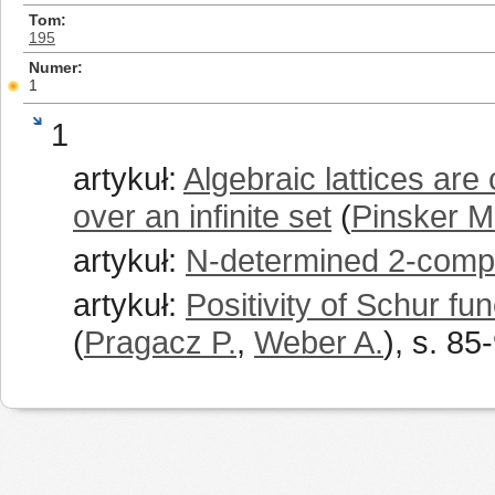
Tom
195
Numer
1
1
artykuł:
Algebraic lattices are 
over an infinite set
(
Pinsker M
artykuł:
N-determined 2-compa
artykuł:
Positivity of Schur f
(
Pragacz P.
,
Weber A.
), s. 85