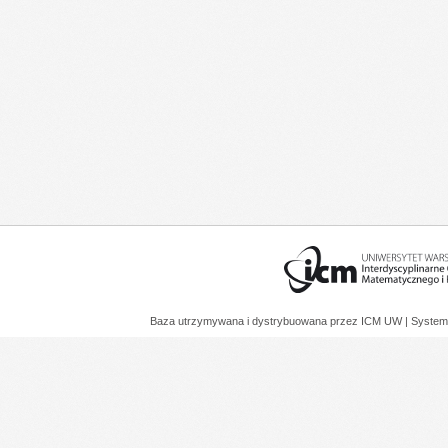
Baza utrzymywana i dystrybuowana przez
ICM UW
| System