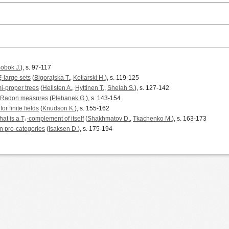
obok J.
), s. 97-117
-large sets
(
Bigorajska T.
,
Kotlarski H.
), s. 119-125
i-proper trees
(
Hellsten A.
,
Hyttinen T.
,
Shelah S.
), s. 127-142
 Radon measures
(
Plebanek G.
), s. 143-154
r finite fields
(
Knudson K.
), s. 155-162
at is a T₁-complement of itself
(
Shakhmatov D.
,
Tkachenko M.
), s. 163-173
in pro-categories
(
Isaksen D.
), s. 175-194