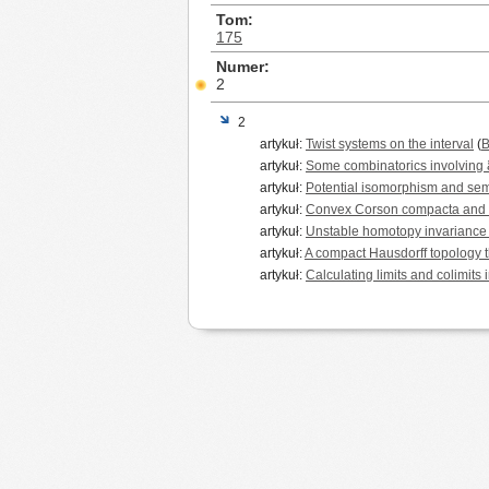
Tom
175
Numer
2
2
artykuł:
Twist systems on the interval
(
B
artykuł:
Some combinatorics involving ξ
artykuł:
Potential isomorphism and sem
artykuł:
Convex Corson compacta and
artykuł:
Unstable homotopy invariance fo
artykuł:
A compact Hausdorff topology th
artykuł:
Calculating limits and colimits 