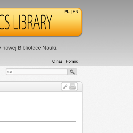
PL
|
EN
nowej Bibliotece Nauki.
O nas
Pomoc
test