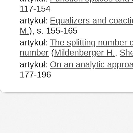
117-154
artykuł:
Equalizers and coacti
M.
), s. 155-165
artykuł:
The splitting number 
number
(
Mildenberger H.
,
She
artykuł:
On an analytic approa
177-196