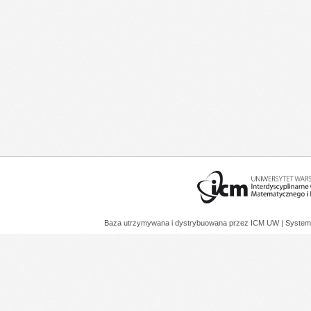
Baza utrzymywana i dystrybuowana przez
ICM UW
| System