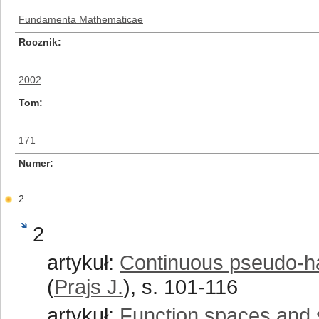
Fundamenta Mathematicae
Rocznik
2002
Tom
171
Numer
2
2
artykuł:
Continuous pseudo-ha
(
Prajs J.
), s. 101-116
artykuł:
Function spaces and 