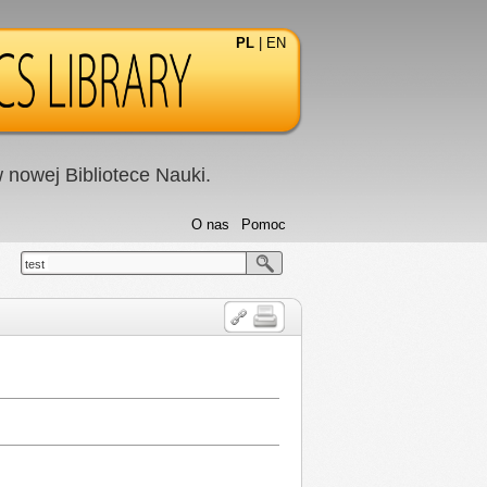
PL
|
EN
nowej Bibliotece Nauki.
O nas
Pomoc
test