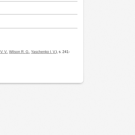
V. V.
,
Wilson R. G.
,
Yaschenko I. V.
), s. 241-