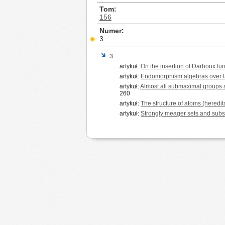
Tom
156
Numer
3
3
artykuł:
On the insertion of Darboux fu
artykuł:
Endomorphism algebras over 
artykuł:
Almost all submaximal groups 
260
artykuł:
The structure of atoms (heredi
artykuł:
Strongly meager sets and subse