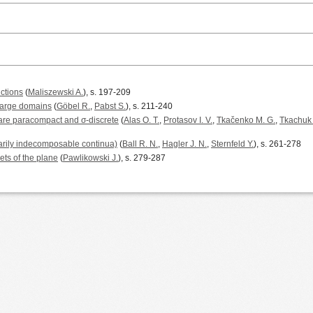
nctions
(
Maliszewski A.
), s. 197-209
large domains
(
Göbel R.
,
Pabst S.
), s. 211-240
are paracompact and σ-discrete
(
Alas O. T.
,
Protasov I. V.
,
Tkačenko M. G.
,
Tkachuk 
tarily indecomposable continua)
(
Ball R. N.
,
Hagler J. N.
,
Sternfeld Y.
), s. 261-278
ts of the plane
(
Pawlikowski J.
), s. 279-287