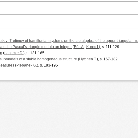
aslov–Trofimov of hamiltonian systems on the Lie algebra of the upper-triangular ma
elated to Pascal’s triangle modulo an integer
(
Bès A.
,
Korec I.
), s. 111-129
an
(
Lecomte D.
), s. 131-165
 submodels of a stable homogeneous structure
(
Hyttinen T.
), s. 167-182
measures
(
Plebanek G.
), s. 183-195