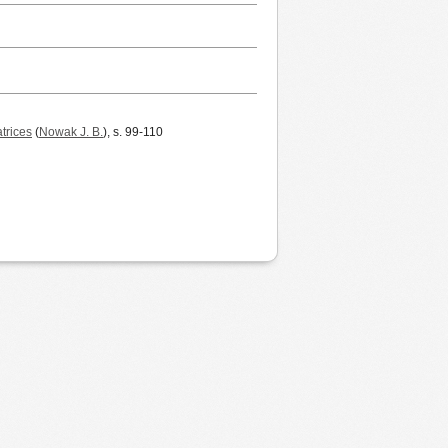
trices
(
Nowak J. B.
), s. 99-110