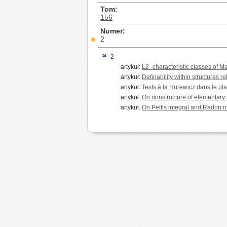
Tom
156
Numer
2
2
artykuł:
L2 -characteristic classes of M
artykuł:
Definability within structures r
artykuł:
Tests à la Hurewicz dans le pl
artykuł:
On nonstructure of elementary
artykuł:
On Pettis integral and Radon 