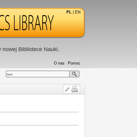
PL
|
EN
nowej Bibliotece Nauki.
O nas
Pomoc
test