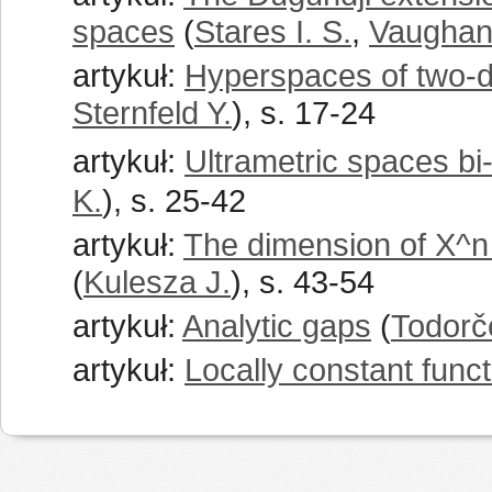
spaces
(
Stares I. S.
,
Vaughan 
artykuł:
Hyperspaces of two-d
Sternfeld Y.
), s. 17-24
artykuł:
Ultrametric spaces b
K.
), s. 25-42
artykuł:
The dimension of X^n
(
Kulesza J.
), s. 43-54
artykuł:
Analytic gaps
(
Todorč
artykuł:
Locally constant func