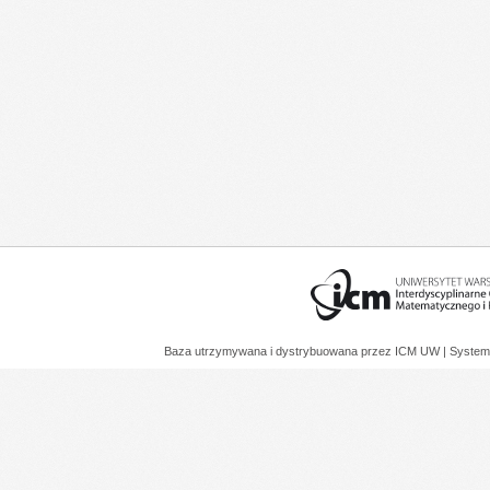
Baza utrzymywana i dystrybuowana przez
ICM UW
| System