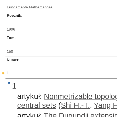
Fundamenta Mathematicae
Rocznik
1996
Tom
150
Numer
1
1
artykuł:
Nonmetrizable topolog
central sets
(
Shi H.-T.
,
Yang H
artykuł:
The Dugundji extensio