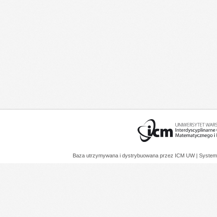
Baza utrzymywana i dystrybuowana przez
ICM UW
| System