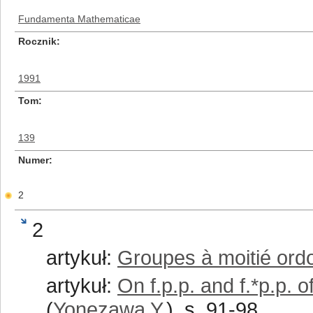
Fundamenta Mathematicae
Rocznik
1991
Tom
139
Numer
2
2
artykuł:
Groupes à moitié ord
artykuł:
On f.p.p. and f.*p.p. 
(
Yonezawa Y.
), s. 91-98