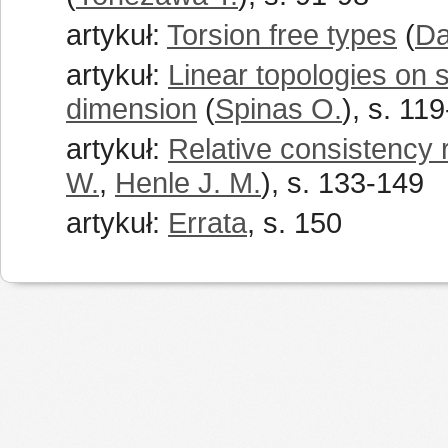
artykuł:
Torsion free types
(
Da
artykuł:
Linear topologies on 
dimension
(
Spinas O.
), s. 11
artykuł:
Relative consistency 
W.
,
Henle J. M.
), s. 133-149
artykuł:
Errata
, s. 150