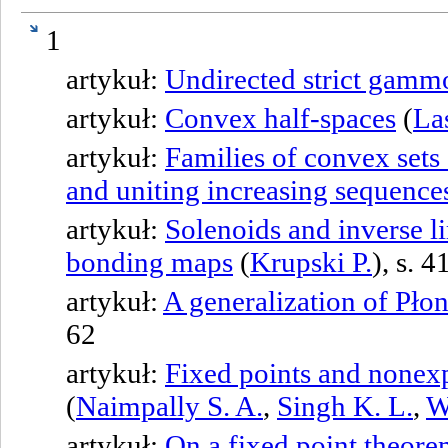
1
artykuł:
Undirected strict gamm
artykuł:
Convex half-spaces
(
La
artykuł:
Families of convex sets
and uniting increasing sequences
artykuł:
Solenoids and inverse l
bonding maps
(
Krupski P.
), s. 4
artykuł:
A generalization of Pło
62
artykuł:
Fixed points and nonexp
(
Naimpally S. A.
,
Singh K. L.
,
W
artykuł:
On a fixed point theore