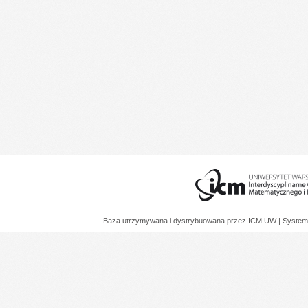
Baza utrzymywana i dystrybuowana przez
ICM UW
| System