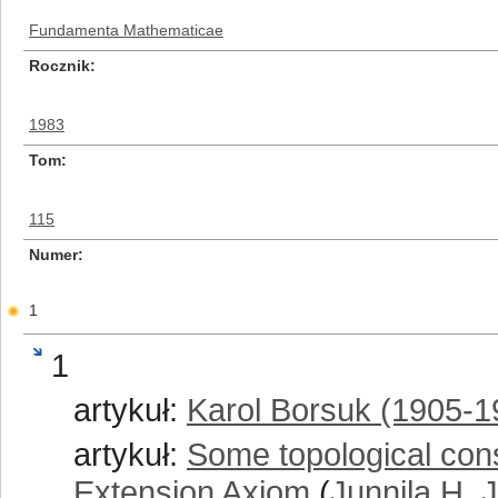
Fundamenta Mathematicae
Rocznik
1983
Tom
115
Numer
1
1
artykuł:
Karol Borsuk (1905-1
artykuł:
Some topological con
Extension Axiom
(
Junnila H. J