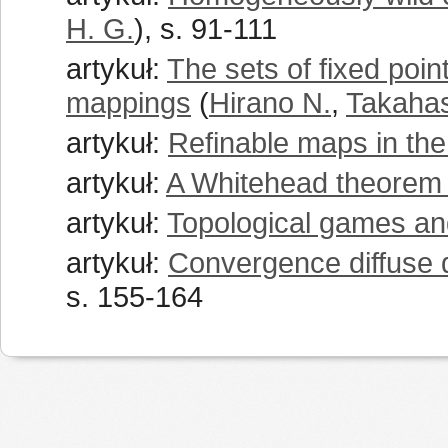
H. G.
), s. 91-111
artykuł:
The sets of fixed point
mappings
(
Hirano N.
,
Takahas
artykuł:
Refinable maps in the
artykuł:
A Whitehead theorem
artykuł:
Topological games an
artykuł:
Convergence diffuse d
s. 155-164