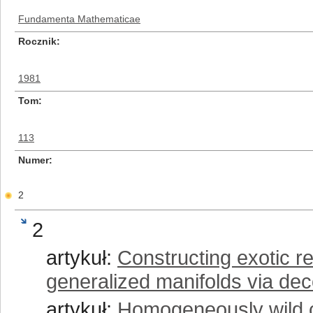
Fundamenta Mathematicae
Rocznik
1981
Tom
113
Numer
2
2
artykuł:
Constructing exotic re
generalized manifolds via de
artykuł:
Homogeneously wild cu