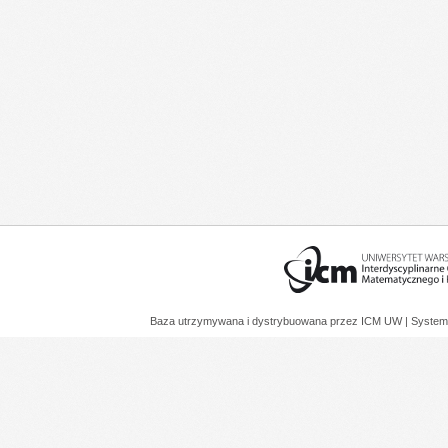
Baza utrzymywana i dystrybuowana przez
ICM UW
| System