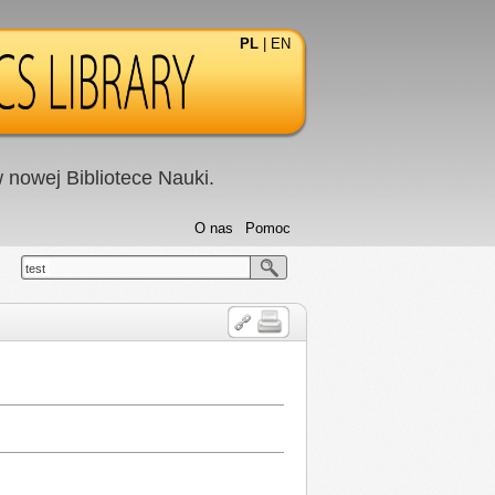
PL
|
EN
nowej Bibliotece Nauki.
O nas
Pomoc
test