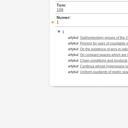
Tom
108
Numer
1
1
artykuł:
Subhomeotopy groups of the 2-
artykuł:
Pinning for pairs of countable 
artykuł:
On the existence of arcs in rat
artykuł:
On compact spaces which are l
artykuł:
Chain conditions and products
artykuł:
Continua whose hyperspace is
artykuł:
Uniform quotients of metric sp