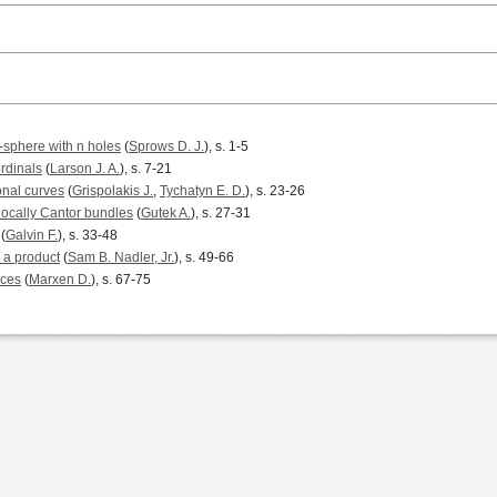
sphere with n holes
(
Sprows D. J.
), s. 1-5
ordinals
(
Larson J. A.
), s. 7-21
ional curves
(
Grispolakis J.
,
Tychatyn E. D.
), s. 23-26
ocally Cantor bundles
(
Gutek A.
), s. 27-31
(
Galvin F.
), s. 33-48
 a product
(
Sam B. Nadler, Jr.
), s. 49-66
aces
(
Marxen D.
), s. 67-75