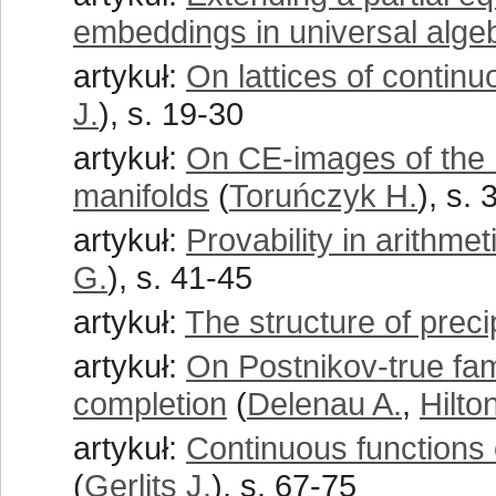
embeddings in universal alge
artykuł:
On lattices of contin
J.
), s. 19-30
artykuł:
On CE-images of the 
manifolds
(
Toruńczyk H.
), s.
artykuł:
Provability in arithm
G.
), s. 41-45
artykuł:
The structure of preci
artykuł:
On Postnikov-true fa
completion
(
Delenau A.
,
Hilto
artykuł:
Continuous functions 
(
Gerlits J.
), s. 67-75