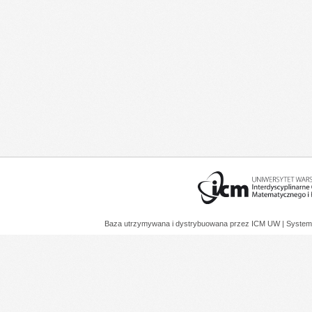
Baza utrzymywana i dystrybuowana przez
ICM UW
| System