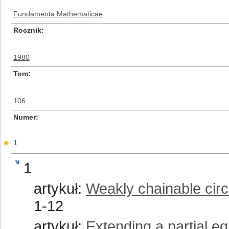
Fundamenta Mathematicae
Rocznik
1980
Tom
106
Numer
1
1
artykuł:
Weakly chainable circ
1-12
artykuł:
Extending a partial e