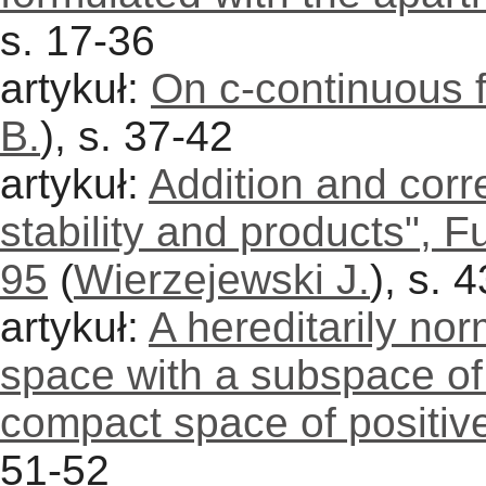
s. 17-36
artykuł:
On c-continuous 
B.
), s. 37-42
artykuł:
Addition and corr
stability and products", F
95
(
Wierzejewski J.
), s. 
artykuł:
A hereditarily no
space with a subspace of
compact space of positiv
51-52