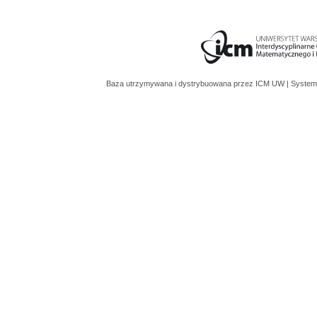
Baza utrzymywana i dystrybuowana przez
ICM UW
| System