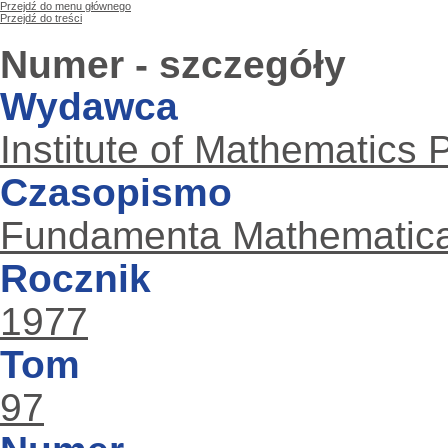
Przejdź do menu głównego
Przejdź do treści
Numer - szczegóły
Wydawca
Institute of Mathematics
Czasopismo
Fundamenta Mathematic
Rocznik
1977
Tom
97