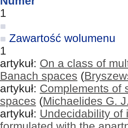
Numer
1
Zawartość wolumenu
1
artykuł:
On a class of mult
Banach spaces
(
Bryszews
artykuł:
Complements of s
spaces
(
Michaelides G. J
artykuł:
Undecidability of i
formulated with the apart