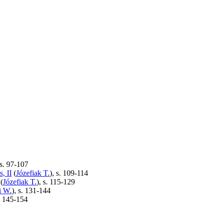
 s. 97-107
, II
(
Józefiak T.
), s. 109-114
(
Józefiak T.
), s. 115-129
i W.
), s. 131-144
s. 145-154