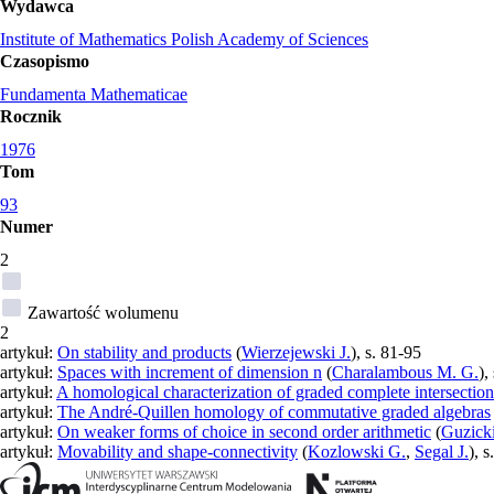
Wydawca
Institute of Mathematics Polish Academy of Sciences
Czasopismo
Fundamenta Mathematicae
Rocznik
1976
Tom
93
Numer
2
Zawartość wolumenu
2
artykuł:
On stability and products
(
Wierzejewski J.
), s. 81-95
artykuł:
Spaces with increment of dimension n
(
Charalambous M. G.
),
artykuł:
A homological characterization of graded complete intersections
artykuł:
The André-Quillen homology of commutative graded algebras
artykuł:
On weaker forms of choice in second order arithmetic
(
Guzick
artykuł:
Movability and shape-connectivity
(
Kozlowski G.
,
Segal J.
), 