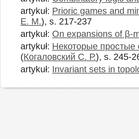
artykuł:
Prioric games and mi
E. M.
), s. 217-237
artykuł:
On expansions of β-
artykuł:
Некоторые простые 
(
Когаловский С. Р.
), s. 245-2
artykuł:
Invariant sets in topo