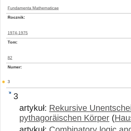
Fundamenta Mathematicae
Rocznik
1974-1975
Tom
82
Numer
3
3
artykuł:
Rekursive Unentschei
pythagoräischen Körper
(
Haus
artykuł:
Combinatory logic and