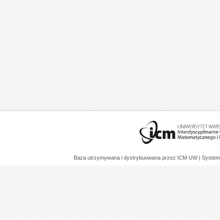
Baza utrzymywana i dystrybuowana przez
ICM UW
| System