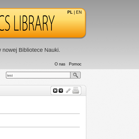
PL
|
EN
nowej Bibliotece Nauki.
O nas
Pomoc
test