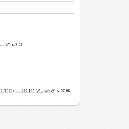
erg W.
), s. 7-23
 76 (1972), pp. 149-155
(
Więsław W.
), s. 97-98