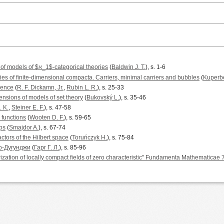
f models of $ℵ_1$-categorical theories
(
Baldwin J. T.
), s. 1-6
ies of finite-dimensional compacta. Carriers, minimal carriers and bubbles
(
Kuperb
rence
(
R. F. Dickamn, Jr.
,
Rubin L. R.
), s. 25-33
ensions of models of set theory
(
Bukovský L.
), s. 35-46
. K.
,
Steiner E. F.
), s. 47-58
 functions
(
Wooten D. F.
), s. 59-65
ps
(
Smajdor A.
), s. 67-74
ctors of the Hilbert space
(
Toruńczyk H.
), s. 75-84
о-Дугунджи
(
Гарг Г. Л.
), s. 85-96
rization of locally compact fields of zero characteristic" Fundamenta Mathematicae