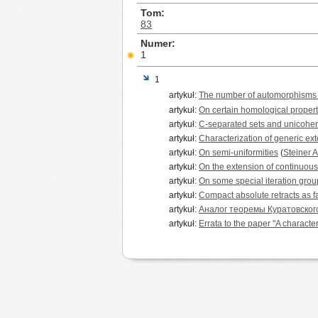
Tom
83
Numer
1
1
artykuł:
The number of automorphisms o
artykuł:
On certain homological propert
artykuł:
C-separated sets and unicohe
artykuł:
Characterization of generic ext
artykuł:
On semi-uniformities
(
Steiner A
artykuł:
On the extension of continuous
artykuł:
On some special iteration grou
artykuł:
Compact absolute retracts as fa
artykuł:
Аналог теоремы Куратовског
artykuł:
Errata to the paper "A characte