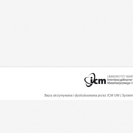
Baza utrzymywana i dystrybuowana przez
ICM UW
| System