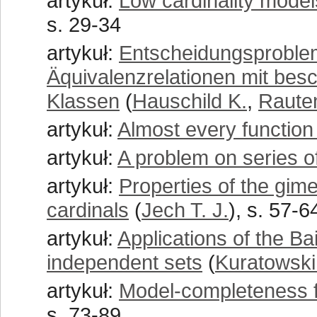
artykuł:
Low cardinality models 
s. 29-34
artykuł:
Entscheidungsproblem
Äquivalenzrelationen mit bes
Klassen
(
Hauschild K.
,
Raute
artykuł:
Almost every function
artykuł:
A problem on series of
artykuł:
Properties of the gimel
cardinals
(
Jech T. J.
), s. 57-6
artykuł:
Applications of the B
independent sets
(
Kuratowski
artykuł:
Model-completeness f
s. 73-89