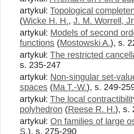
artykuł:
Topological completen
(
Wicke H. H.
,
J. M. Worrell, Jr
artykuł:
Models of second orde
functions
(
Mostowski A.
), s. 
artykuł:
The restricted cancell
s. 235-247
artykuł:
Non-singular set-valu
spaces
(
Ma T.-W.
), s. 249-25
artykuł:
The local contractibi
polyhedron
(
Reese R. H.
), s.
artykuł:
On families of large os
S.
), s. 275-290