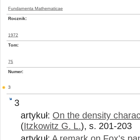
Fundamenta Mathematicae
Rocznik
1972
Tom
75
Numer
3
3
artykuł:
On the density charac
(
Itzkowitz G. L.
), s. 201-203
artykuł:
A remark on Fox's pa