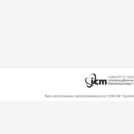
Baza utrzymywana i dystrybuowana przez
ICM UW
| System