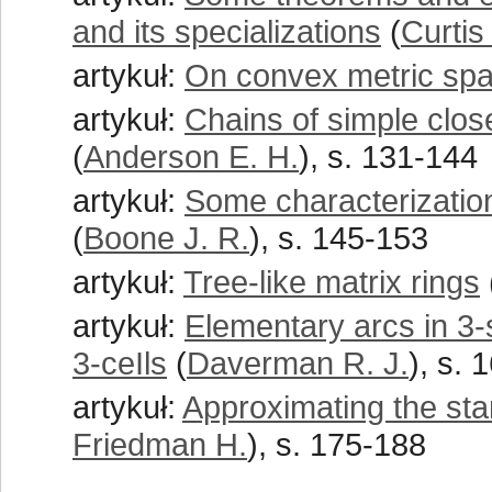
and its specializations
(
Curtis
artykuł:
On convex metric spa
artykuł:
Chains of simple clo
(
Anderson E. H.
), s. 131-144
artykuł:
Some characterizatio
(
Boone J. R.
), s. 145-153
artykuł:
Tree-like matrix rings
artykuł:
Elementary arcs in 3-
3-ceIls
(
Daverman R. J.
), s. 
artykuł:
Approximating the sta
Friedman H.
), s. 175-188