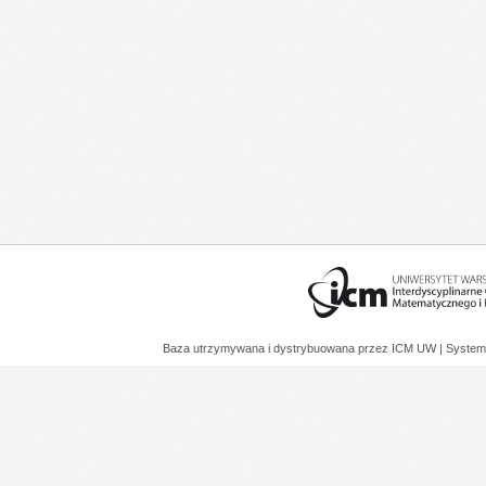
Baza utrzymywana i dystrybuowana przez
ICM UW
| System