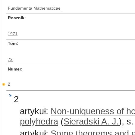
Fundamenta Mathematicae
Rocznik
1971
Tom
72
Numer
2
2
artykuł:
Non-uniqueness of hom
polyhedra
(
Sieradski A. J.
), s
artykuł:
Some theorems and e