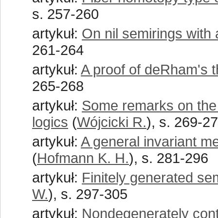
s. 257-260
artykuł:
On nil semirings with
261-264
artykuł:
A proof of deRham's 
265-268
artykuł:
Some remarks on the 
logics
(
Wójcicki R.
), s. 269-2
artykuł:
A general invariant m
(
Hofmann K. H.
), s. 281-296
artykuł:
Finitely generated se
W.
), s. 297-305
artykuł:
Nondegenerately cont