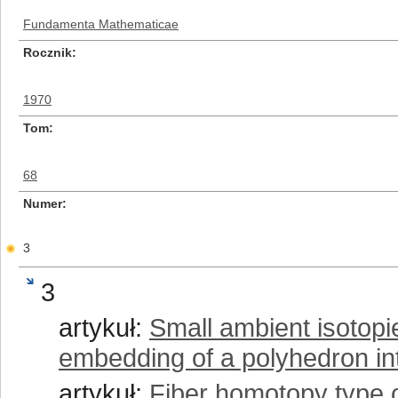
Fundamenta Mathematicae
Rocznik
1970
Tom
68
Numer
3
3
artykuł:
Small ambient isotopi
embedding of a polyhedron in
artykuł:
Fiber homotopy type 