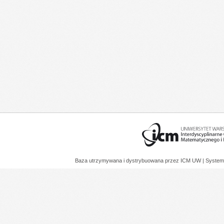
Baza utrzymywana i dystrybuowana przez
ICM UW
| System