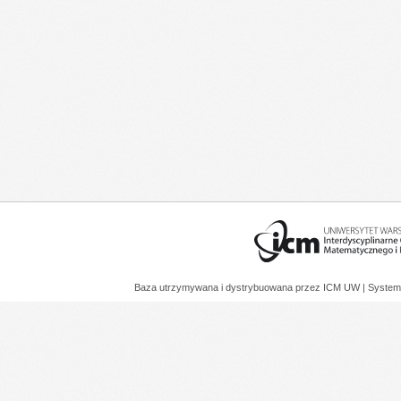
Baza utrzymywana i dystrybuowana przez
ICM UW
| System