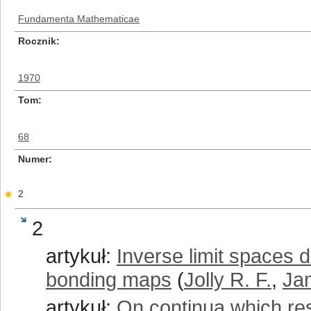
Fundamenta Mathematicae
Rocznik
1970
Tom
68
Numer
2
2
artykuł:
Inverse limit spaces d
bonding maps
(
Jolly R. F.
,
Jam
artykuł:
On continua which re