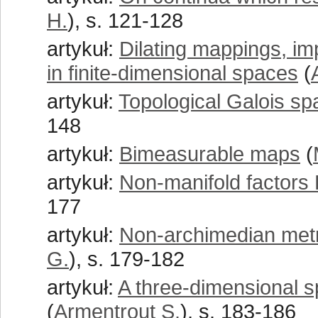
H.
), s. 121-128
artykuł:
Dilating mappings, imp
in finite-dimensional spaces
(
artykuł:
Topological Galois s
148
artykuł:
Bimeasurable maps
(
artykuł:
Non-manifold factors
177
artykuł:
Non-archimedian metri
G.
), s. 179-182
artykuł:
A three-dimensional s
(
Armentrout S.
), s. 183-186