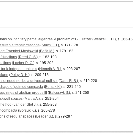
ons on infinitary partial algebras. A problem of G. Grätzer
(
Wenzel G. H.
), s. 163-1
surable transformations
(
Smith F. J.
), s. 171-178
e de Fraenkel-Mostowski
(
Boffa M.
), s. 179-182
f functions
(
Reed C. S.
), s. 183-193
actions
(
Lacher R. C.
), s. 195-202
 for k-independent sets
(
Németh A. B.
), s. 203-207
plane
(
Petey D. H.
), s. 209-218
 set need not be a universal null set
(
Darst R. B.
), s. 219-220
shape of pointed compacta
(
Borsuk K.
), s. 221-240
up rings of abelian groups III
(
Balcerzyk S.
), s. 241-250
lackwell spaces
(
Maitra A.
), s. 251-254
 method
(
van der Slot J.
), s. 255-263
of compacta
(
Borsuk K.
), s. 265-278
ns of regular spaces
(
Leader S.
), s. 279-287