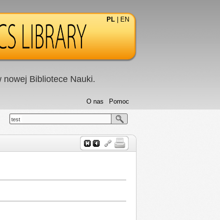
PL
|
EN
nowej Bibliotece Nauki.
O nas
Pomoc
test