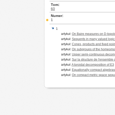
Tom
60
Numer
1
1
artykuł:
On Baire measures on D-topol
artykuł:
Sequents in many valued logic 
artykuł:
Cones, products and fixed poin
artykuł:
On subgroups of the homeomor
artykuł:
Upper semi-continuous decompo
artykuł:
Sur la structure de l'ensemble 
artykuł:
A toroidal decomposition of E3
artykuł:
Equationally compact algebras (
artykuł:
On compact metric space sequ