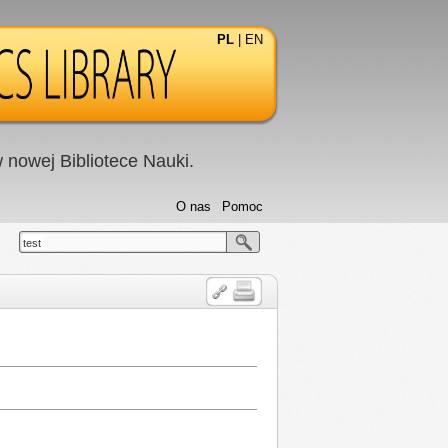
PL
|
EN
nowej Bibliotece Nauki.
O nas
Pomoc
test