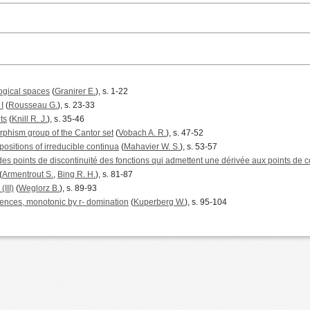
ogical spaces
(
Granirer E.
), s. 1-22
I
(
Rousseau G.
), s. 23-33
ts
(
Knill R. J.
), s. 35-46
phism group of the Cantor set
(
Vobach A. R.
), s. 47-52
sitions of irreducible continua
(
Mahavier W. S.
), s. 53-57
des points de discontinuité des fonctions qui admettent une dérivée aux points de c
(
Armentrout S.
,
Bing R. H.
), s. 81-87
III)
(
Węglorz B.
), s. 89-93
ences, monotonic by r- domination
(
Kuperberg W.
), s. 95-104