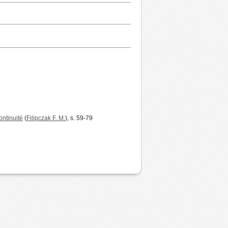
ontinuité
(
Filipczak F. M.
), s. 59-79