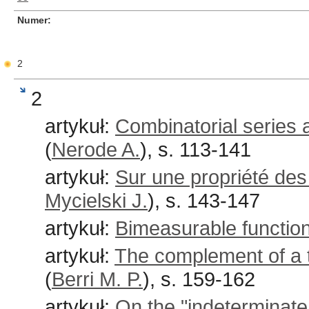
Numer
2
2
artykuł:
Combinatorial series 
(
Nerode A.
), s. 113-141
artykuł:
Sur une propriété des
Mycielski J.
), s. 143-147
artykuł:
Bimeasurable functio
artykuł:
The complement of a 
(
Berri M. P.
), s. 159-162
artykuł:
On the "indeterminate 