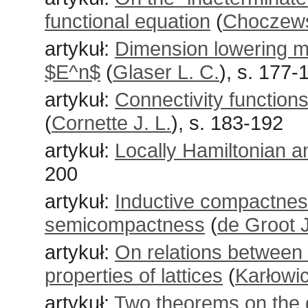
functional equation
(
Choczews
artykuł:
Dimension lowering 
$E^n$
(
Glaser L. C.
), s. 177-
artykuł:
Connectivity functio
(
Cornette J. L.
), s. 183-192
artykuł:
Locally Hamiltonian a
200
artykuł:
Inductive compactness
semicompactness
(
de Groot J
artykuł:
On relations between 
properties of lattices
(
Karłowi
artykuł:
Two theorems on the g