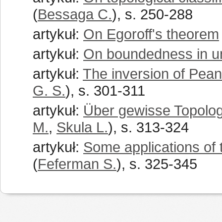
(
Bessaga C.
), s. 250-288
artykuł:
On Egoroff's theorem
artykuł:
On boundedness in u
artykuł:
The inversion of Pean
G. S.
), s. 301-311
artykuł:
Über gewisse Topolo
M.
,
Skula L.
), s. 313-324
artykuł:
Some applications of 
(
Feferman S.
), s. 325-345