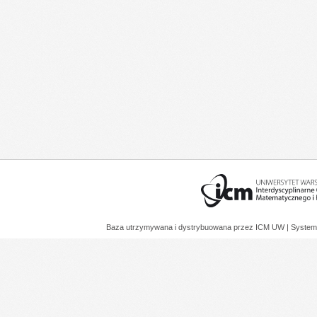
Baza utrzymywana i dystrybuowana przez
ICM UW
| System