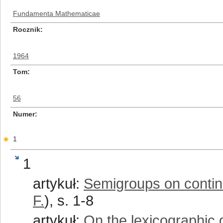
Fundamenta Mathematicae
Rocznik
1964
Tom
56
Numer
1
1
artykuł:
Semigroups on contin
F.
), s. 1-8
artykuł:
On the lexicographic 