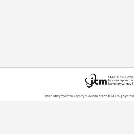
Baza utrzymywana i dystrybuowana przez
ICM UW
| System