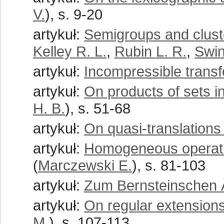
V.
), s. 9-20
artykuł:
Semigroups and clust
Kelley R. L.
,
Rubin L. R.
,
Swin
artykuł:
Incompressible trans
artykuł:
On products of sets i
H. B.
), s. 51-68
artykuł:
On quasi-translations
artykuł:
Homogeneous operat
(
Marczewski E.
), s. 81-103
artykuł:
Zum Bernsteinschen 
artykuł:
On regular extensions
M.
), s. 107-113