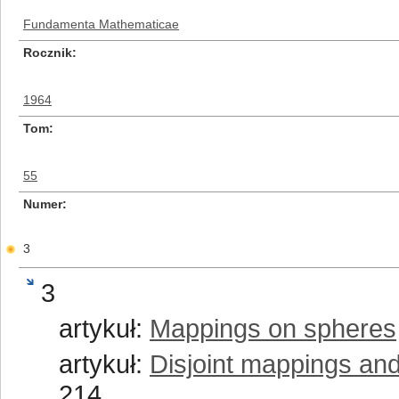
Fundamenta Mathematicae
Rocznik
1964
Tom
55
Numer
3
3
artykuł:
Mappings on spheres
artykuł:
Disjoint mappings an
214