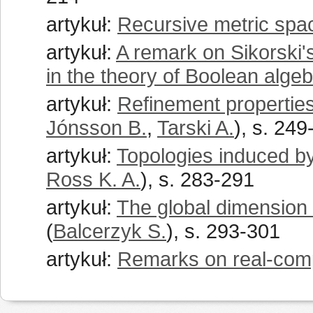
artykuł:
Recursive metric spa
artykuł:
A remark on Sikorski
in the theory of Boolean alge
artykuł:
Refinement properties 
Jónsson B.
,
Tarski A.
), s. 249
artykuł:
Topologies induced by
Ross K. A.
), s. 283-291
artykuł:
The global dimension 
(
Balcerzyk S.
), s. 293-301
artykuł:
Remarks on real-com