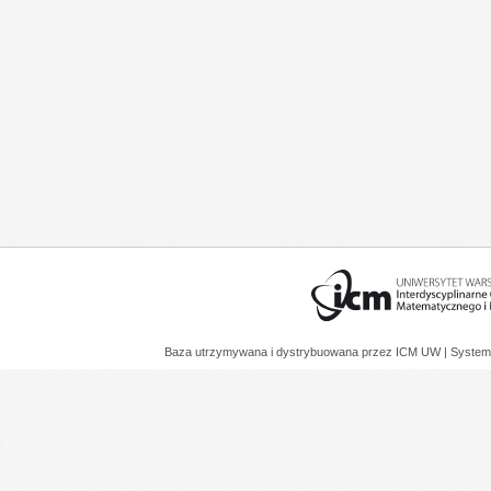
Baza utrzymywana i dystrybuowana przez
ICM UW
| System