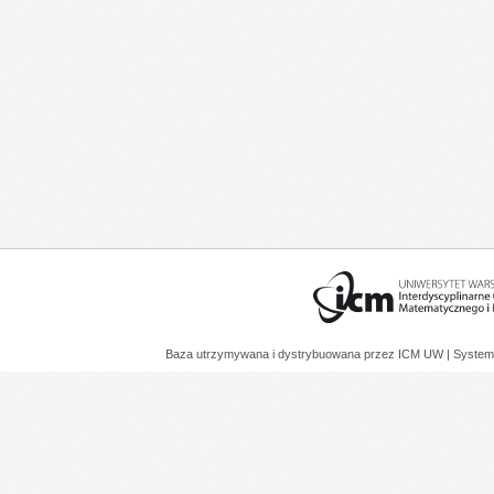
Baza utrzymywana i dystrybuowana przez
ICM UW
| System