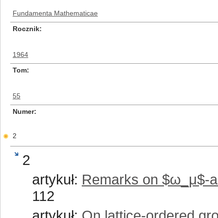
Fundamenta Mathematicae
Rocznik
1964
Tom
55
Numer
2
2
artykuł:
Remarks on $ω_μ$-ad
112
artykuł:
On lattice-ordered gr