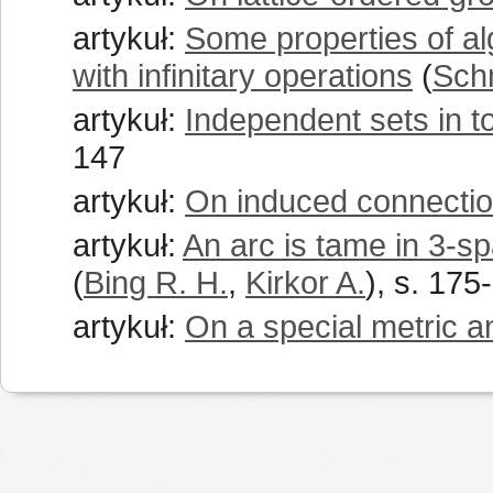
artykuł:
Some properties of al
with infinitary operations
(
Schm
artykuł:
Independent sets in t
147
artykuł:
On induced connecti
artykuł:
An arc is tame in 3-spac
(
Bing R. H.
,
Kirkor A.
), s. 175
artykuł:
On a special metric 