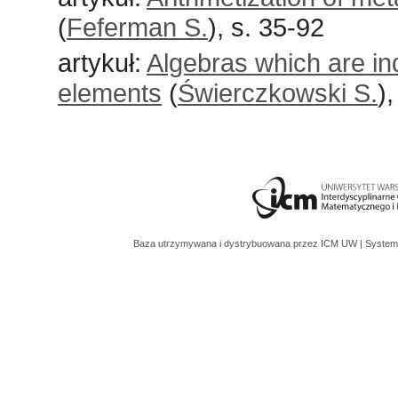
(
Feferman S.
), s. 35-92
artykuł:
Algebras which are in
elements
(
Świerczkowski S.
)
Baza utrzymywana i dystrybuowana przez
ICM UW
| System