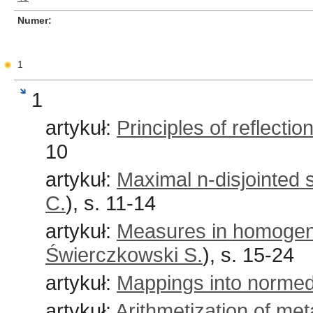
Numer
1
1
artykuł:
Principles of reflectio
10
artykuł:
Maximal n-disjointed 
C.
), s. 11-14
artykuł:
Measures in homoge
Świerczkowski S.
), s. 15-24
artykuł:
Mappings into normed
artykuł:
Arithmetization of me