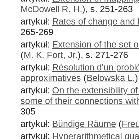
McDowell R. H.
), s. 251-263
artykuł:
Rates of change and f
265-269
artykuł:
Extension of the set 
(
M. K. Fort, Jr.
), s. 271-276
artykuł:
Résolution d'un probl
approximatives
(
Belowska L.
)
artykuł:
On the extensibility o
some of their connections wit
305
artykuł:
Bündige Räume
(
Freu
artykuł:
Hyperarithmetical quan