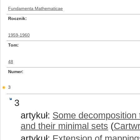
Fundamenta Mathematicae
Rocznik
1959-1960
Tom
48
Numer
3
3
artykuł:
Some decomposition th
and their minimal sets
(
Cartwr
artykuł:
Extension of mapping