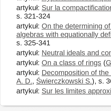
artykuł:
Sur la compactificati
s. 321-324
artykuł:
On the determining of
algebras with equationally de
s. 325-341
artykuł:
Neutral ideals and c
artykuł:
On a class of rings
(
G
artykuł:
Decomposition of the l
A. D.
,
Świerczkowski S.
), s. 
artykuł:
Sur les limites appro