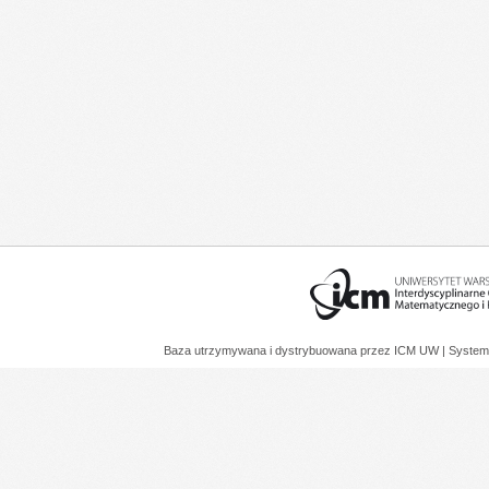
Baza utrzymywana i dystrybuowana przez
ICM UW
| System