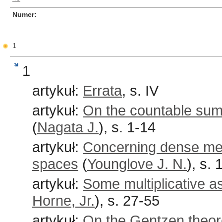
Numer
1
1
artykuł:
Errata
, s. IV
artykuł:
On the countable sum
(
Nagata J.
), s. 1-14
artykuł:
Concerning dense met
spaces
(
Younglove J. N.
), s.
artykuł:
Some multiplicative as
Horne, Jr.
), s. 27-55
artykuł:
On the Gentzen theo