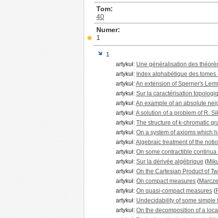
Tom
40
Numer
1
1
artykuł:
Une généralisation des théorè
artykuł:
Index alphabétique des tomes
artykuł:
An extension of Sperner's Lemm
artykuł:
Sur la caractérisation topolog
artykuł:
An example of an absolute nei
artykuł:
A solution of a problem of R. Si
artykuł:
The structure of k-chromatic g
artykuł:
On a system of axioms which h
artykuł:
Algebraic treatment of the notion
artykuł:
On some contractible continua w
artykuł:
Sur la dérivée algébrique
(
Miku
artykuł:
On the Cartesian Product of 
artykuł:
On compact measures
(
Marcze
artykuł:
On quasi-compact measures
(
artykuł:
Undecidability of some simple 
artykuł:
On the decomposition of a loca