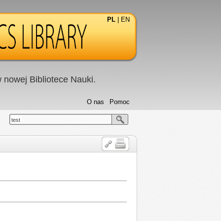
PL
|
EN
nowej Bibliotece Nauki.
O nas
Pomoc
test