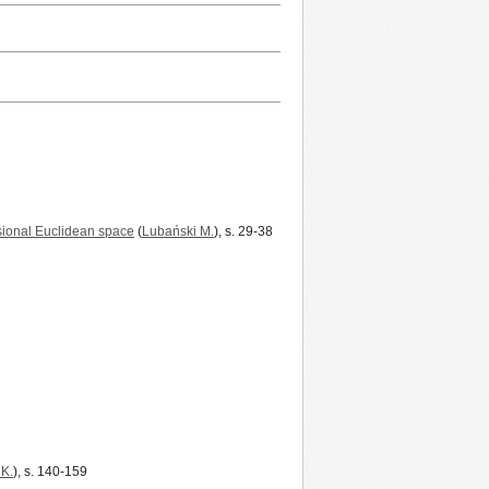
sional Euclidean space
(
Lubański M.
), s. 29-38
 K.
), s. 140-159