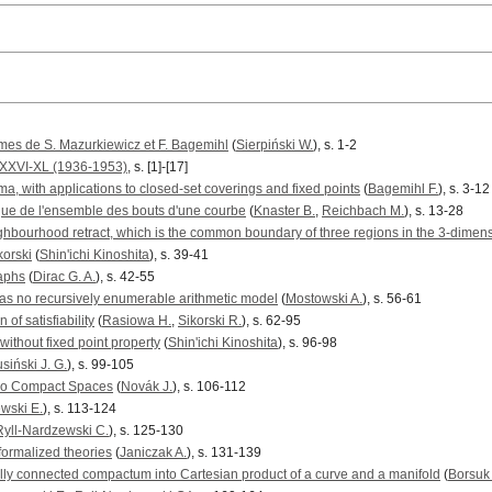
mes de S. Mazurkiewicz et F. Bagemihl
(
Sierpiński W.
), s. 1-2
 XXVI-XL (1936-1953)
, s. [1]-[17]
a, with applications to closed-set coverings and fixed points
(
Bagemihl F.
), s. 3-12
ique de l'ensemble des bouts d'une courbe
(
Knaster B.
,
Reichbach M.
), s. 13-28
ghbourhood retract, which is the common boundary of three regions in the 3-dimen
korski
(
Shin'ichi Kinoshita
), s. 39-41
raphs
(
Dirac G. A.
), s. 42-55
as no recursively enumerable arithmetic model
(
Mostowski A.
), s. 56-61
 of satisfiability
(
Rasiowa H.
,
Sikorski R.
), s. 62-95
ithout fixed point property
(
Shin'ichi Kinoshita
), s. 96-98
siński J. G.
), s. 99-105
Two Compact Spaces
(
Novák J.
), s. 106-112
wski E.
), s. 113-124
Ryll-Nardzewski C.
), s. 125-130
formalized theories
(
Janiczak A.
), s. 131-139
lly connected compactum into Cartesian product of a curve and a manifold
(
Borsuk