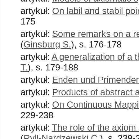
artykuł:
On labil and stabil poi
175
artykuł:
Some remarks on a re
(
Ginsburg S.
), s. 176-178
artykuł:
A generalization of a 
T.
), s. 179-188
artykuł:
Enden und Primende
artykuł:
Products of abstract 
artykuł:
On Continuous Mappi
229-238
artykuł:
The role of the axiom 
(
Ryll-Nardzewski C.
), s. 239-