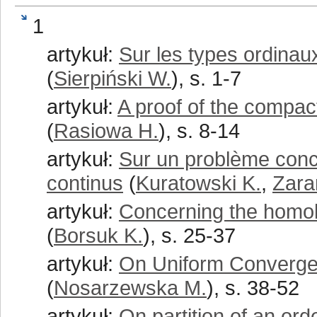
1
artykuł:
Sur les types ordinau
(
Sierpiński W.
), s. 1-7
artykuł:
A proof of the compac
(
Rasiowa H.
), s. 8-14
artykuł:
Sur un problème conc
continus
(
Kuratowski K.
,
Zara
artykuł:
Concerning the homolo
(
Borsuk K.
), s. 25-37
artykuł:
On Uniform Convergen
(
Nosarzewska M.
), s. 38-52
artykuł:
On partition of an or