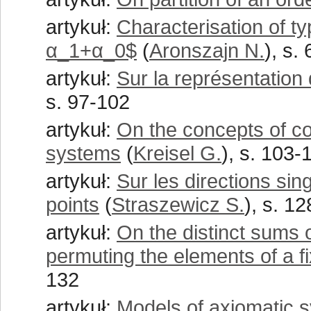
artykuł:
Characterisation of t
α_1+α_0$
(
Aronszajn N.
), s.
artykuł:
Sur la représentatio
s. 97-102
artykuł:
On the concepts of co
systems
(
Kreisel G.
), s. 103-
artykuł:
Sur les directions si
points
(
Straszewicz S.
), s. 1
artykuł:
On the distinct sums o
permuting the elements of a f
132
artykuł:
Models of axiomatic 