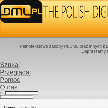
Pełnotekstowe zasoby PLDML oraz innych baz
Zapraszamy
Szukaj
Przeglądaj
Pomoc
O nas
test
Numer - szczegóły