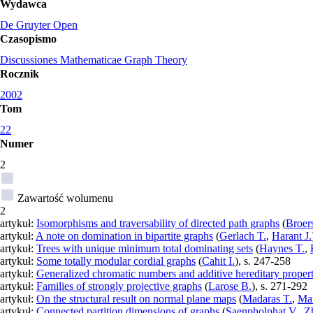
Wydawca
De Gruyter Open
Czasopismo
Discussiones Mathematicae Graph Theory
Rocznik
2002
Tom
22
Numer
2
Zawartość wolumenu
2
artykuł:
Isomorphisms and traversability of directed path graphs
(
Broer
artykuł:
A note on domination in bipartite graphs
(
Gerlach T.
,
Harant J.
artykuł:
Trees with unique minimum total dominating sets
(
Haynes T.
,
artykuł:
Some totally modular cordial graphs
(
Cahit I.
), s. 247-258
artykuł:
Generalized chromatic numbers and additive hereditary propert
artykuł:
Families of strongly projective graphs
(
Larose B.
), s. 271-292
artykuł:
On the structural result on normal plane maps
(
Madaras T.
,
Mar
artykuł:
Connected partition dimensions of graphs
(
Saenpholphat V.
,
Z