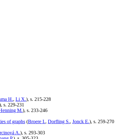
sma H.
,
Li X.
), s. 215-228
), s. 229-231
Henning M.
), s. 233-246
ies of graphs
(
Broere I.
,
Dorfling S.
,
Jonck E.
), s. 259-270
cinová A.
), s. 293-303
hang P.
), s. 305-323