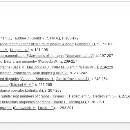
hen G.
,
Faudree J.
,
Gould R.
,
Saito A.
), s. 165-172
 plane triangulations of minimum degree 4 and 5
(
Madaras T.
), s. 173-180
or M.
,
Niepel L. u.
), s. 181-195
 tournaments and Zykov sums of digraphs
(
Neumann-Lara V.
), s. 197-207
f finite affine geometry
(
Kordecki W.
), s. 209-217
 graphs
(
Bača M.
,
MacDougall J.
,
Miller M.
,
Slamin
,
Wallis W.
), s. 219-229
Salesman Problem on Halin graphs
(
Lacko V.
), s. 231-242
red digraphs
(
Galeana-Sánchez H.
,
García-Ruvalcaba J.
), s. 243-254
graphs
(
Teichert H.-M.
), s. 255-265
istance operator
(
Zelinka B.
), s. 267-269
subdivision numbers of graphs
(
Haynes T.
,
Hedetniemi S.
,
Hedetniemi S.
), s. 271
e hereditary properties of graphs
(
Broere I.
,
Dorfling M.
), s. 281-291
ergraphs
(
Borowiecki M.
,
Łazuka E.
), s. 293-301