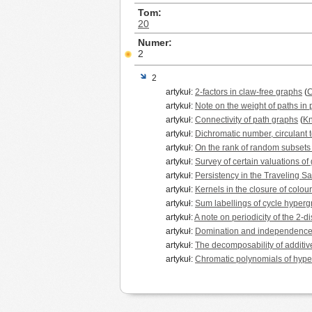
Tom
20
Numer
2
2
artykuł:
2-factors in claw-free graphs
(
C
artykuł:
Note on the weight of paths in
artykuł:
Connectivity of path graphs
(
Kn
artykuł:
Dichromatic number, circulant
artykuł:
On the rank of random subsets o
artykuł:
Survey of certain valuations of
artykuł:
Persistency in the Traveling 
artykuł:
Kernels in the closure of colou
artykuł:
Sum labellings of cycle hyper
artykuł:
A note on periodicity of the 2-d
artykuł:
Domination and independence 
artykuł:
The decomposability of additiv
artykuł:
Chromatic polynomials of hyp