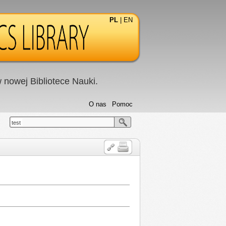
PL
|
EN
nowej Bibliotece Nauki.
O nas
Pomoc
test